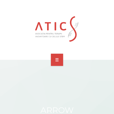
ACASĂ
DESPRE NOI
MEMBRI FONDATORI SI ADERANȚI
MEDIA
ARROW