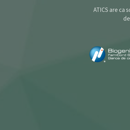
ATICS are ca s
de