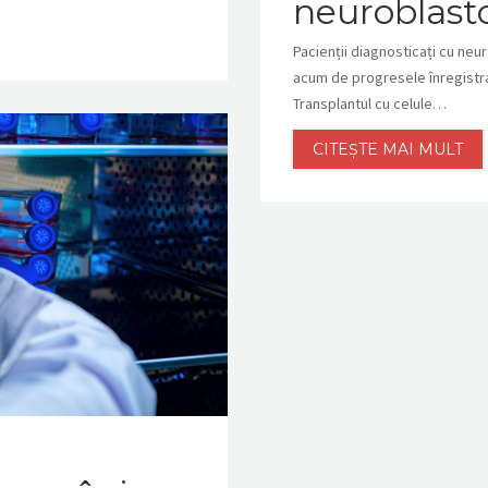
neuroblast
Pacienții diagnosticați cu neu
acum de progresele înregistrat
Transplantul cu celule…
CITEȘTE MAI MULT