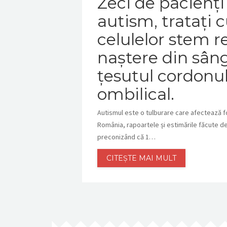
Zeci de pacienț
autism, tratați c
celulelor stem re
naștere din sâng
țesutul cordonu
ombilical.
Autismul este o tulburare care afectează 
România, rapoartele și estimările făcute 
preconizând că 1…
CITEȘTE MAI MULT