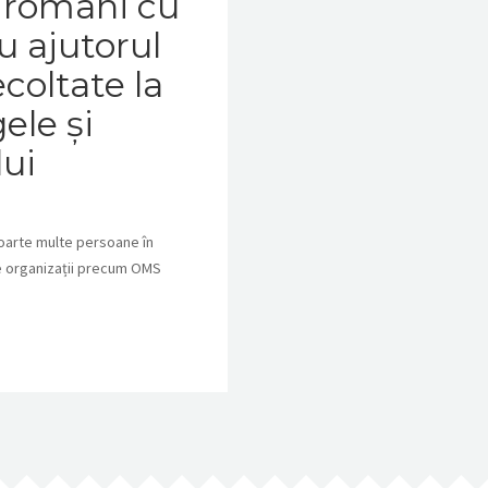
i români cu
u ajutorul
coltate la
ele și
lui
foarte multe persoane în
de organizații precum OMS