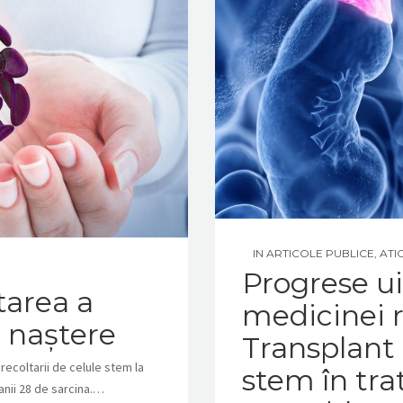
IN
ARTICOLE PUBLICE
,
ATI
Progrese u
tarea a
medicinei 
a naștere
Transplant 
 recoltarii de celule stem la
stem în tra
anii 28 de sarcina.…