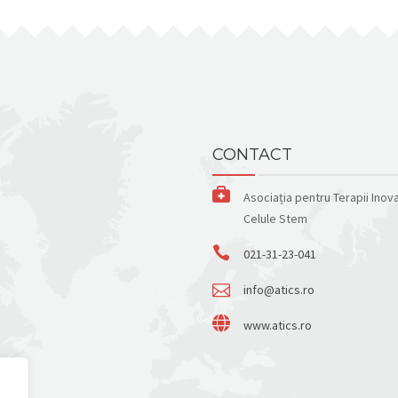
CONTACT
Asociația pentru Terapii Inov
Celule Stem
021-31-23-041
info@atics.ro
www.atics.ro