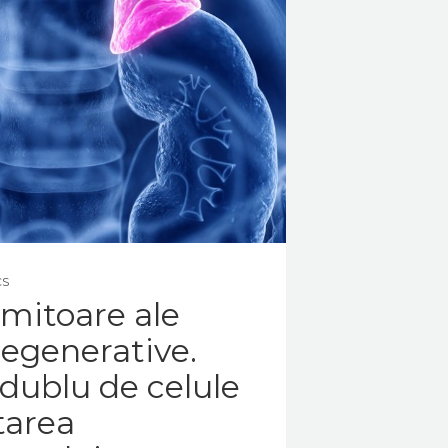
CS
imitoare ale
regenerative.
dublu de celule
tarea