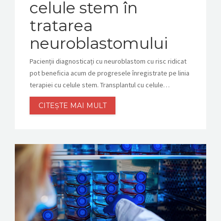
celule stem în
tratarea
neuroblastomului
Pacienții diagnosticați cu neuroblastom cu risc ridicat
pot beneficia acum de progresele înregistrate pe linia
terapiei cu celule stem. Transplantul cu celule…
CITEȘTE MAI MULT