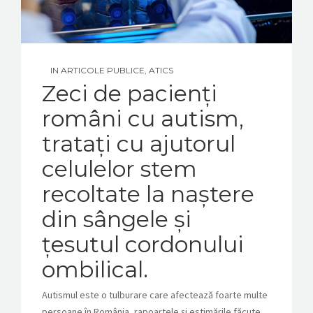
IN
ARTICOLE PUBLICE
,
ATICS
Zeci de pacienți
români cu autism,
tratați cu ajutorul
celulelor stem
recoltate la naștere
din sângele și
țesutul cordonului
ombilical.
Autismul este o tulburare care afectează foarte multe
persoane în România, rapoartele și estimările făcute